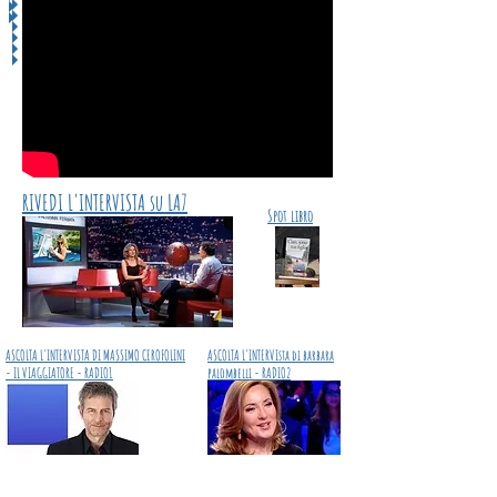
RIVEDI L'INTERVISTA su LA7
Spot libro
ASCOLTA L'INTERVISTA DI MASSIMO CEROFOLINI
ASCOLTA L'INTERVIsta di barbara
- IL VIAGGIATORE - RADIO1
palombelli - RADIO2