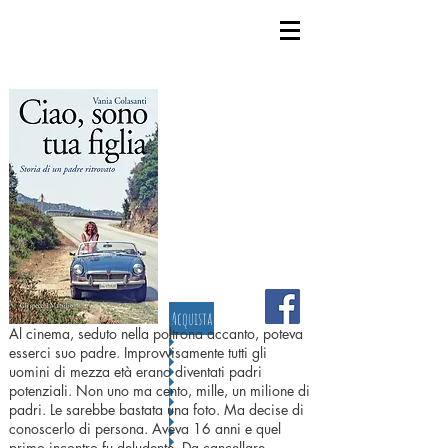
Acquista
Al cinema, seduto nella poltrona accanto, poteva
esserci suo padre. Improvvisamente tutti gli
uomini di mezza età erano diventati padri
potenziali. Non uno ma cento, mille, un milione di
padri. Le sarebbe bastata una foto. Ma decise di
conoscerlo di persona. Aveva 16 anni e quel
primo incontro fu deludente. Da cancellare.