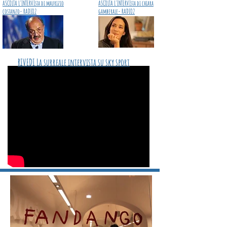
ASCOLTA L'INTERVIsta di maurizio
ASCOLTA L'INTERVIsta di chiara
costanzo- RADIO2
gamberale- RADIO2
RIVEDI La surreale intervista su sky sport