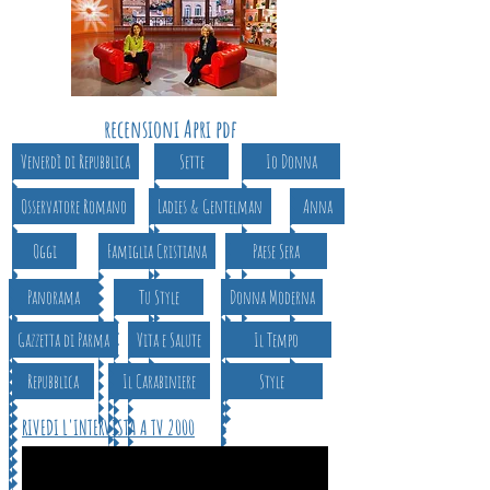
recensioni Apri pdf
Venerdì di Repubblica
Sette
Io Donna
Osservatore Romano
Ladies & Gentelman
Anna
Oggi
Famiglia Cristiana
Paese Sera
Panorama
Tu Style
Donna Moderna
Gazzetta di Parma
Vita e Salute
Il Tempo
Repubblica
Il Carabiniere
Style
RIVEDI L'INTERVISTA A TV 2000