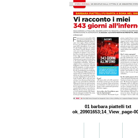
01 barbara piattelli txt
ok_20901653;14_View_page-0
Home
Tv
Libri
Art