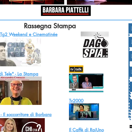
Rassegna Stampa
 Tg2 Weekend e Cinematinée
i Tele" - La Stampa
Tv2000
 - Il soccorritore di Barbara
Il Caffè di RaiUno