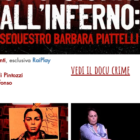
nti
, esclusiva
RaiPlay
vedi il docu crime
i Pintozzi
fonso