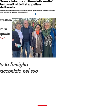
questrata
ia di
legante
osini
ta la famiglia
raccontato nel suo