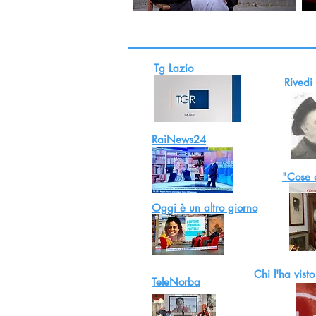
Tg Lazio
Rivedi
RaiNews24
"Cose d
Oggi è un altro giorno
Chi l'ha visto
TeleNorba