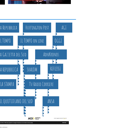
La Repubblica
Huffington Post
AGI
IL TEMPO
IL TEMPO on line
OGGI
La Gazzetta del Sud
AdnKronos
RIFLESSI
LA REPUBBLICA
SHALOM
LA STAMPA
Tv Radio Corriere
IL QUOTIDIANO DEL SUD
ANSA