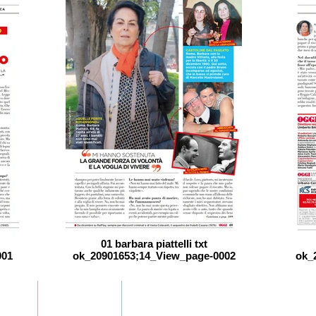
01 barbara piattelli txt
001
ok_20901653;14_View_page-0002
ok_
icoli
Biografia
Scrivimi