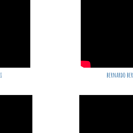
i
bernardo ber