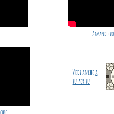
i
Armando tro
Vedi anche
a
tu per tu
cchio